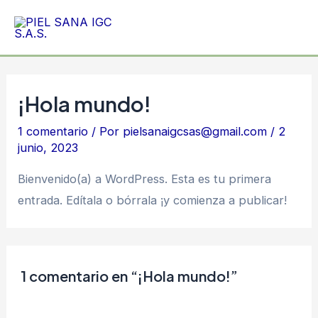
Ir
Mai
al
Men
contenido
¡Hola mundo!
1 comentario
/ Por
pielsanaigcsas@gmail.com
/
2
junio, 2023
Bienvenido(a) a WordPress. Esta es tu primera
entrada. Edítala o bórrala ¡y comienza a publicar!
1 comentario en “¡Hola mundo!”