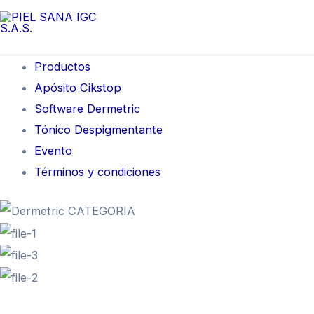
Ir
Ma
al
Me
contenido
Productos
Apósito Cikstop
Software Dermetric
Tónico Despigmentante
Evento
Términos y condiciones