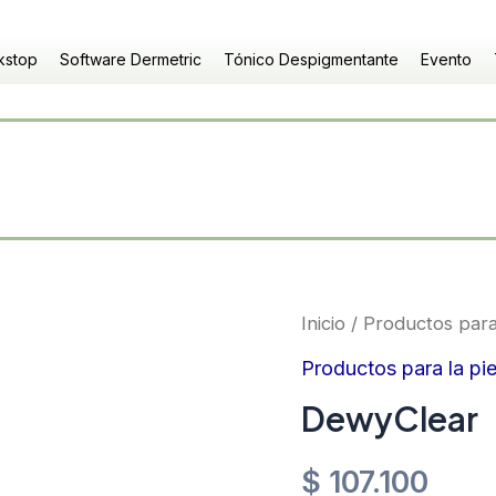
kstop
Software Dermetric
Tónico Despigmentante
Evento
DewyClear
Inicio
/
Productos para 
cantidad
Productos para la pie
DewyClear
$
107.100