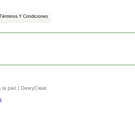
Términos Y Condiciones
Mai
Men
la piel
/ DewyClear
l