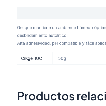
Descripción
Información adicional
Gel que mantiene un ambiente húmedo óptimo,
desbridamiento autolítico.
Alta adhesividad, pH compatible y fácil aplic
CiKgel IGC
50g
Productos rela