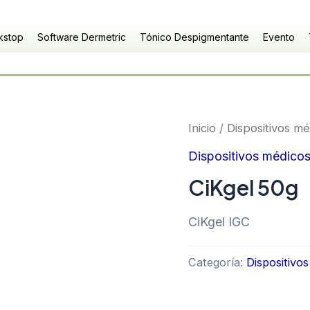
kstop
Software Dermetric
Tónico Despigmentante
Evento
Inicio
/
Dispositivos mé
Dispositivos médico
CiKgel 50g
CiKgel IGC
Categoría:
Dispositivo