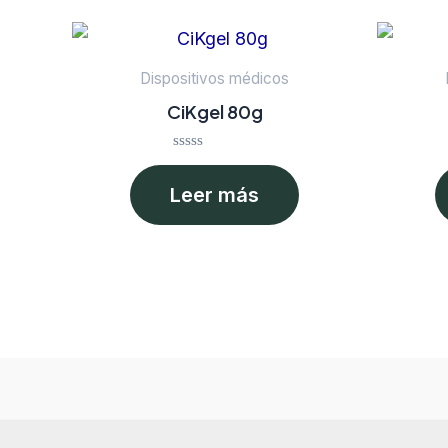
Dispositivos médicos
CiKgel 80g
Valorado
en
Leer más
0
de
5