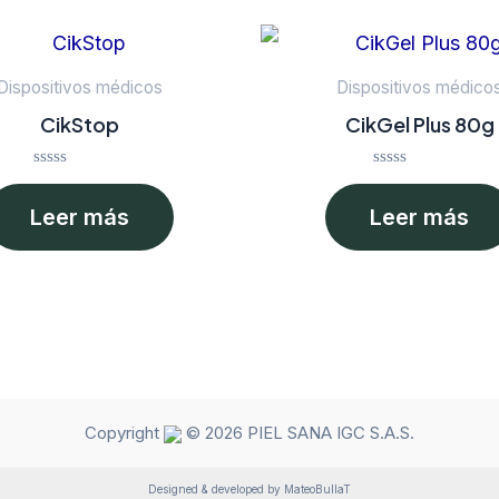
Dispositivos médicos
Dispositivos médico
CikStop
CikGel Plus 80g
Valorado
Valorado
en
en
Leer más
Leer más
0
0
de
de
5
5
Copyright
© 2026 PIEL SANA IGC S.A.S.
Designed & developed by MateoBullaT