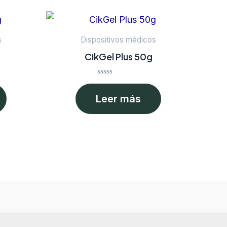
s
Dispositivos médicos
CikGel Plus 50g
Valorado
en
Leer más
0
de
5